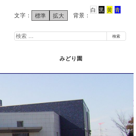
白
黒
黄
青
文字：
背景：
標準
拡大
検
検索
索
みどり園