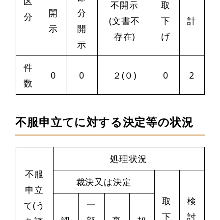
区
不開示
取
開
分
分
(文書不
下
計
示
開
存在)
げ
示
件
0
0
２(０)
0
2
数
不服申立てに対する決定等の状況
処理状況
不服
裁決又は決定
申立
取
検
一
て(う
下
討