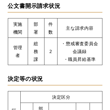
公文書開示請求状況
実施
部
件
主な請求内容
機関
署
数
総
・懲戒審査委員会
管理
務
2
会議録
者
課
・職員昇給基準
決定等の状況
決定区分
部