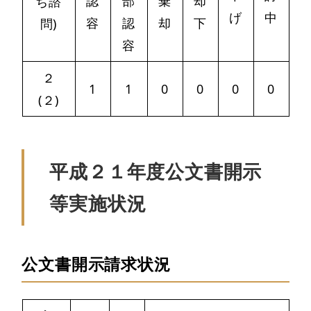
認
部
棄
却
ち諮
げ
中
容
認
却
下
問)
容
２
1
1
0
0
0
0
(２)
平成２１年度公文書開示
等実施状況
公文書開示請求状況