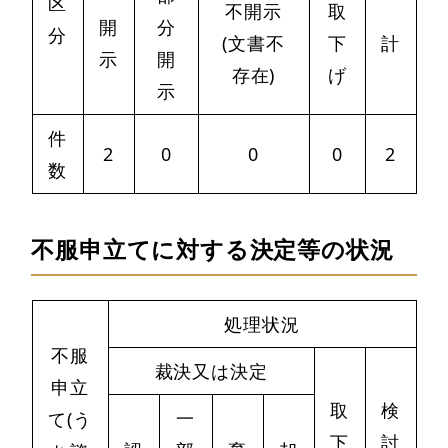
区
不開示
取
開
分
分
(文書不
下
計
示
開
存在)
げ
示
件
2
0
0
0
2
数
不服申立てに対する決定等の状況
処理状況
不服
裁決又は決定
申立
取
検
一
て(う
下
討