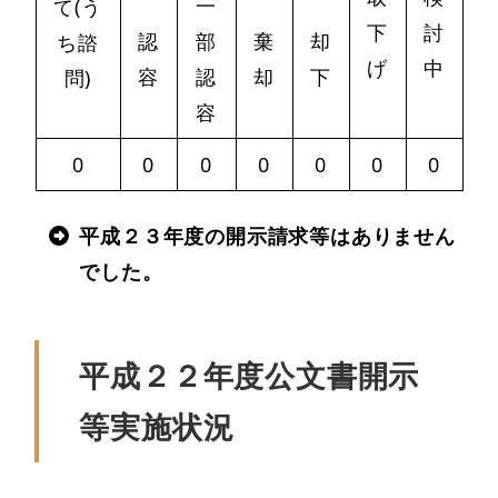
一
て(う
下
討
認
部
棄
却
ち諮
げ
中
容
認
却
下
問)
容
0
0
0
0
0
0
0
平成２３年度の開示請求等はありません
でした。
平成２２年度公文書開示
等実施状況