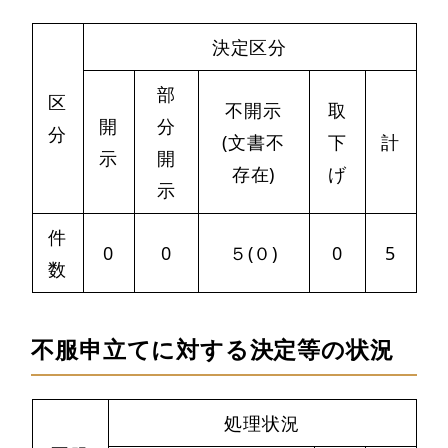
決定区分
部
区
不開示
取
開
分
分
(文書不
下
計
示
開
存在)
げ
示
件
0
0
５(０)
0
5
数
不服申立てに対する決定等の状況
処理状況