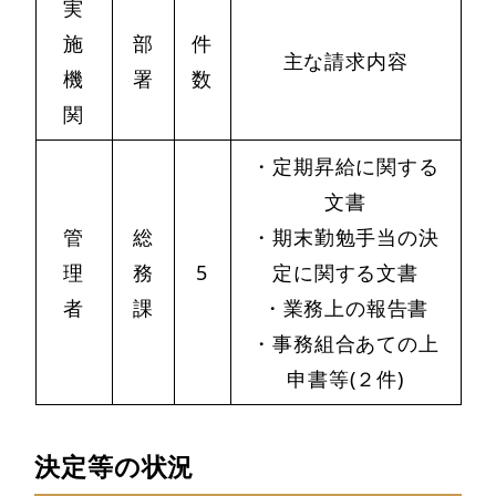
実
施
部
件
主な請求内容
機
署
数
関
・定期昇給に関する
文書
管
総
・期末勤勉手当の決
理
務
5
定に関する文書
者
課
・業務上の報告書
・事務組合あての上
申書等(２件)
決定等の状況