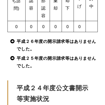
認
部
棄
却
ち諮
げ
中
容
認
却
下
問)
容
0
0
0
0
0
0
平成２６年度の開示請求等はありません
でした。
平成２５年度の開示請求等はありません
でした。
平成２４年度公文書開示
等実施状況