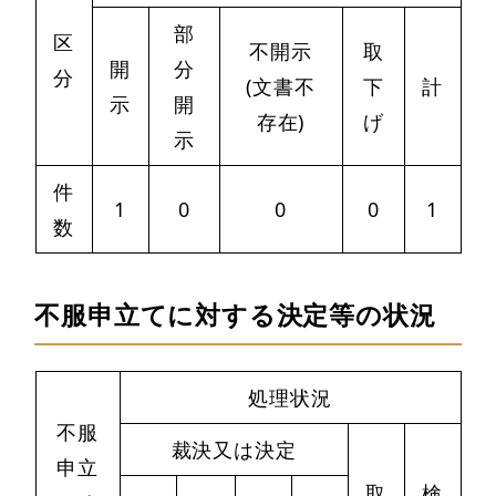
部
区
不開示
取
開
分
分
(文書不
下
計
示
開
存在)
げ
示
件
1
0
0
0
1
数
不服申立てに対する決定等の状況
処理状況
不服
裁決又は決定
申立
取
検