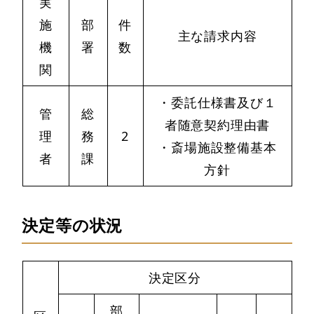
実
施
部
件
主な請求内容
機
署
数
関
・委託仕様書及び１
管
総
者随意契約理由書
理
務
2
・斎場施設整備基本
者
課
方針
決定等の状況
決定区分
部