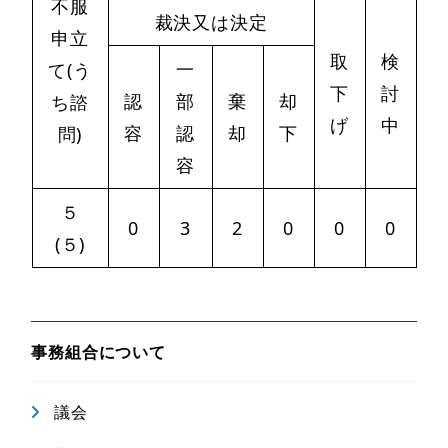
不服
裁決又は決定
申立
取
検
一
て(う
下
討
認
部
棄
却
ち諮
げ
中
容
認
却
下
問)
容
５
0
3
2
0
0
0
(５)
事務組合について
議会