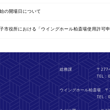
始の開場日について
子市役所における「ウイングホール柏斎場使用許可
総務課 〒277-082
TEL：04-713
ウイングホール柏斎場 〒27
TEL：04-713