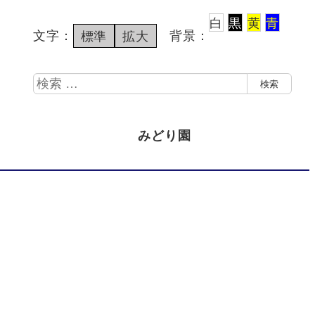
白
黒
黄
青
文字：
背景：
標準
拡大
検
検索
索
みどり園