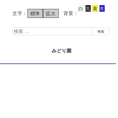
白
黒
黄
青
文字：
背景：
標準
拡大
検
検索
索
みどり園