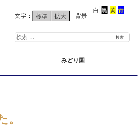
白
黒
黄
青
文字：
背景：
標準
拡大
検
検索
索
みどり園
た。